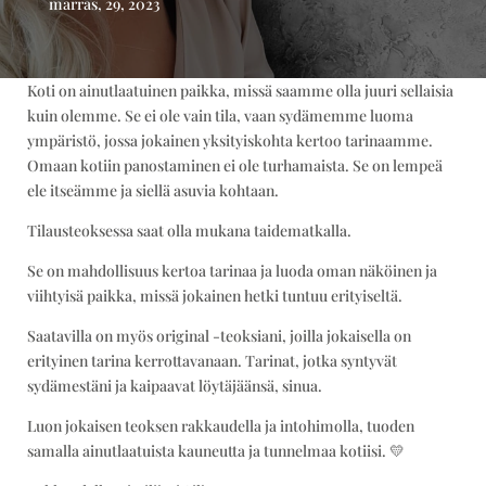
marras, 29, 2023
Koti on ainutlaatuinen paikka, missä saamme olla juuri sellaisia
kuin olemme. Se ei ole vain tila, vaan sydämemme luoma
ympäristö, jossa jokainen yksityiskohta kertoo tarinaamme.
Omaan kotiin panostaminen ei ole turhamaista. Se on lempeä
ele itseämme ja siellä asuvia kohtaan.
Tilausteoksessa saat olla mukana taidematkalla.
Se on mahdollisuus kertoa tarinaa ja luoda oman näköinen ja
viihtyisä paikka, missä jokainen hetki tuntuu erityiseltä.
Saatavilla on myös original -teoksiani, joilla jokaisella on
erityinen tarina kerrottavanaan. Tarinat, jotka syntyvät
sydämestäni ja kaipaavat löytäjäänsä, sinua.
Luon jokaisen teoksen rakkaudella ja intohimolla, tuoden
samalla ainutlaatuista kauneutta ja tunnelmaa kotiisi. 💛