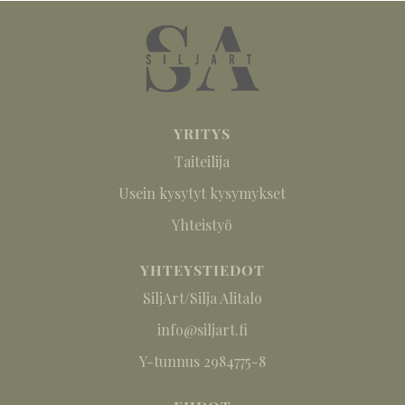
YRITYS
Taiteilija
Usein kysytyt kysymykset
Yhteistyö
YHTEYSTIEDOT
SiljArt/Silja Alitalo
info@siljart.fi
Y-tunnus 2984775-8