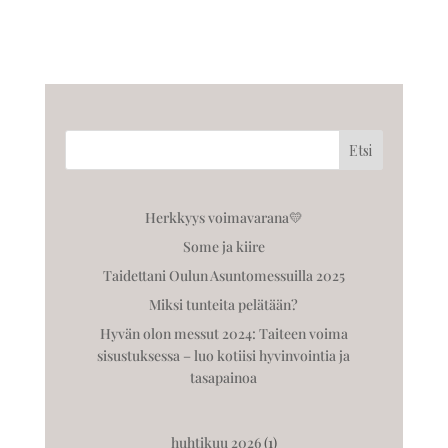
Etsi
Herkkyys voimavarana💛
Some ja kiire
Taidettani Oulun Asuntomessuilla 2025
Miksi tunteita pelätään?
Hyvän olon messut 2024: Taiteen voima
sisustuksessa – luo kotiisi hyvinvointia ja
tasapainoa
huhtikuu 2026
(1)