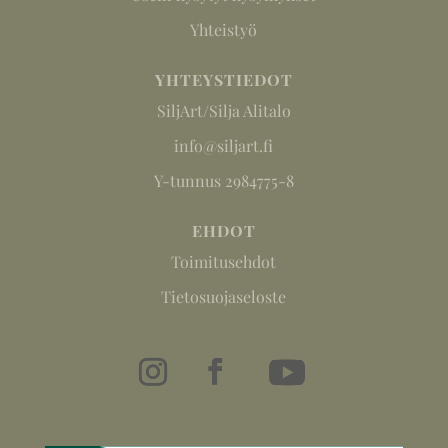
Yhteistyö
YHTEYSTIEDOT
SiljArt/Silja Alitalo
info@siljart.fi
Y-tunnus 2984775-8
EHDOT
Toimitusehdot
Tietosuojaseloste