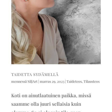
TAIDETTA SYDÄMELLÄ
mennessä
SiljArt
|
marras 29, 2023
|
Taideteos
,
Tilausteos
Koti on ainutlaatuinen paikka, missä
saamme olla juuri sellaisia kuin