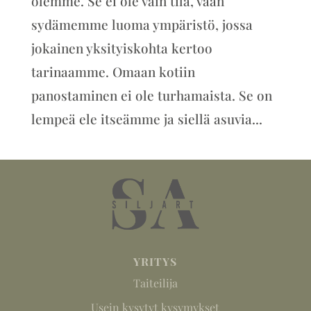
olemme. Se ei ole vain tila, vaan
sydämemme luoma ympäristö, jossa
jokainen yksityiskohta kertoo
tarinaamme. Omaan kotiin
panostaminen ei ole turhamaista. Se on
lempeä ele itseämme ja siellä asuvia...
YRITYS
Taiteilija
Usein kysytyt kysymykset