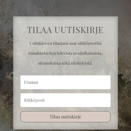
TILAA UUTISKIRJE
Uutiskirjeen tilaajana saat sähköpostiisi
ennakkotiedon tulevista teosjulkaisuista,
alennuksista sekä näyttelyistä.
Tilaa uutiskirje