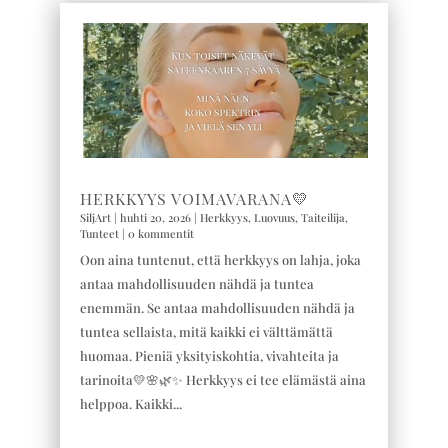
HERKKYYS VOIMAVARANA💛
SiljArt
|
huhti 20, 2026
|
Herkkyys
,
Luovuus
,
Taiteilija
,
Tunteet
| 0 kommentit
Oon aina tuntenut, että herkkyys on lahja, joka
antaa mahdollisuuden nähdä ja tuntea
enemmän. Se antaa mahdollisuuden nähdä ja
tuntea sellaista, mitä kaikki ei välttämättä
huomaa. Pieniä yksityiskohtia, vivahteita ja
tarinoita💛🌸🌿✨ Herkkyys ei tee elämästä aina
helppoa. Kaikki...