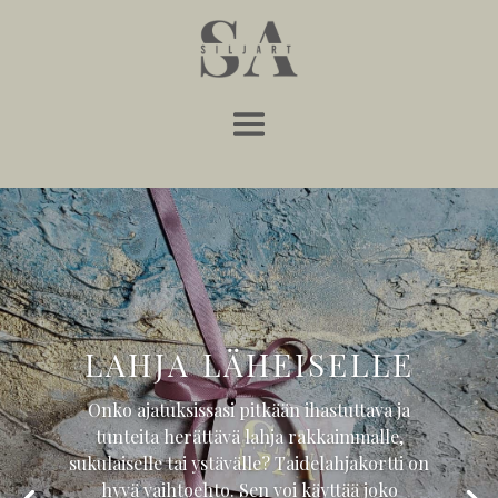
LAHJA LÄHEISELLE
Onko ajatuksissasi pitkään ihastuttava ja
tunteita herättävä lahja rakkaimmalle,
sukulaiselle tai ystävälle? Taidelahjakortti on
hyvä vaihtoehto. Sen voi käyttää joko