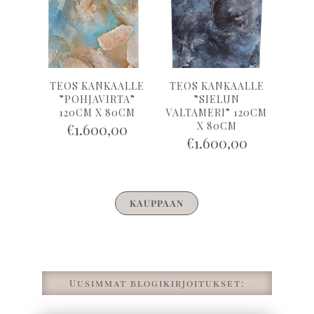
TEOS KANKAALLE
TEOS KANKAALLE
”POHJAVIRTA”
”SIELUN
120CM X 80CM
VALTAMERI” 120CM
X 80CM
€
1.600,00
€
1.600,00
KAUPPAAN
Uusimmat blogikirjoitukset: