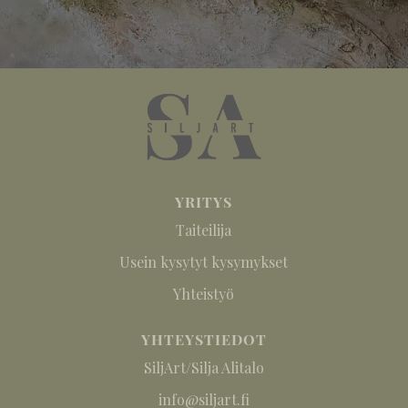
YRITYS
Taiteilija
Usein kysytyt kysymykset
Yhteistyö
YHTEYSTIEDOT
SiljArt/Silja Alitalo
info@siljart.fi