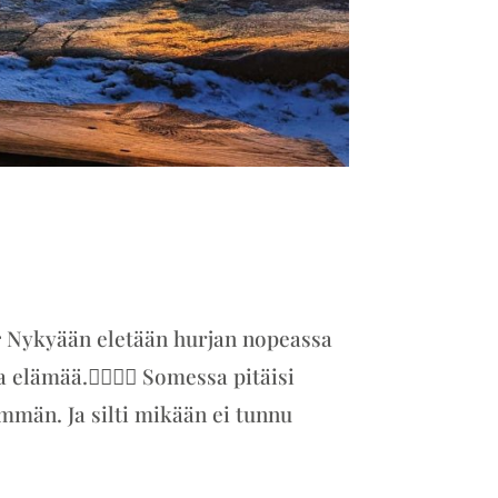
 Nykyään eletään hurjan nopeassa
lämää.🏃‍♀️🏃‍♂️ Somessa pitäisi
män. Ja silti mikään ei tunnu