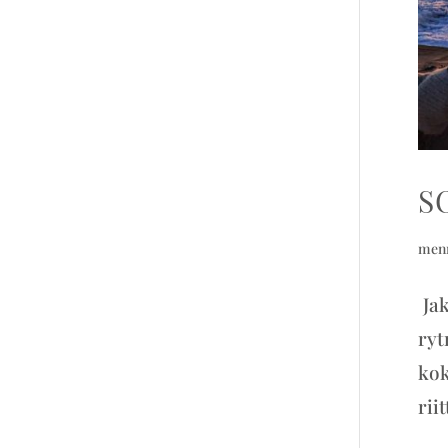
S
men
Jak
ryt
kok
riit