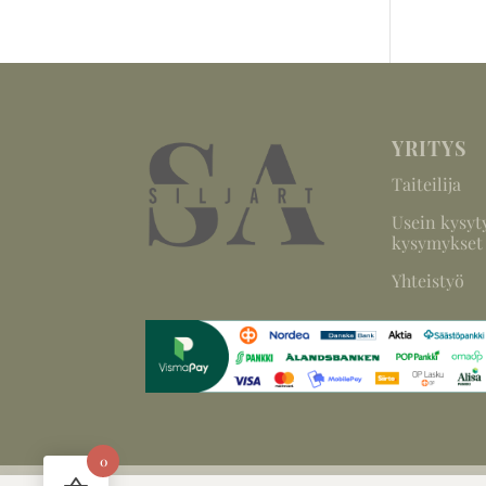
YRITYS
Taiteilija
Usein kysyt
kysymykset
Yhteistyö
0