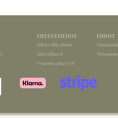
YHTEYSTIEDOT
EHDOT
SiljArt/Silja Alitalo
Toimituseh
yt
info@siljart.fi
Tietosuojas
Y-tunnus 2984775-8