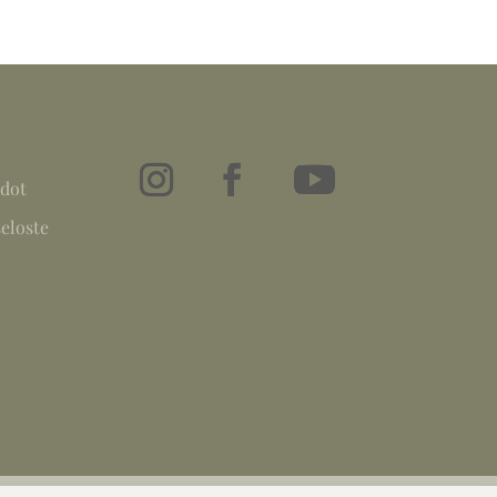
dot
eloste