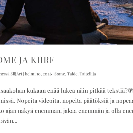
OME JA KIIRE
nessä
SiljArt
|
helmi 10, 2026
|
Some
,
Taide
,
Taiteilija
saakohan kukaan enää lukea näin pitkää tekstiä?
missä. Nopeita videoita, nopeita päätöksiä ja nopeaa e
o ajan näkyä enemmän, jakaa enemmän ja olla enem
tävän...