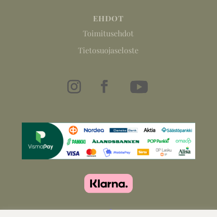
EHDOT
Toimitusehdot
Tietosuojaseloste