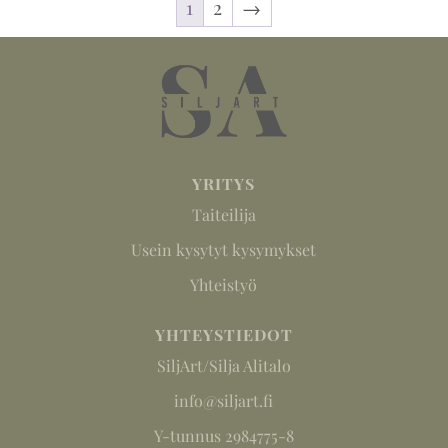
1
2
→
YRITYS
Taiteilija
Usein kysytyt kysymykset
Yhteistyö
YHTEYSTIEDOT
SiljArt/Silja Alitalo
info@siljart.fi
Y-tunnus 2984775-8