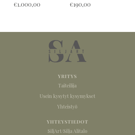
€
1.000,00
€
190,00
YRITYS
Taiteilija
Usein kysytyt kysymykset
Yhteistyö
YHTEYSTIEDOT
SiljArt/Silja Alitalo