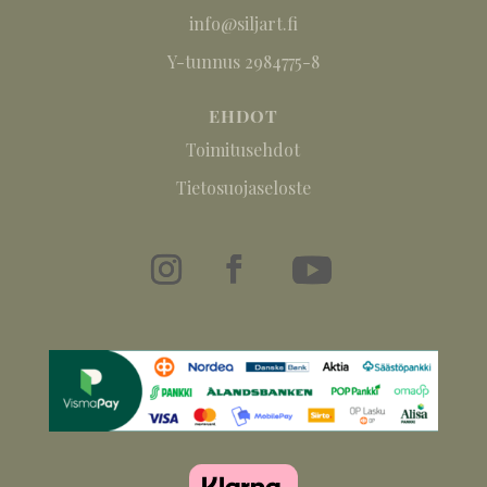
info@siljart.fi
Y-tunnus 2984775-8
EHDOT
Toimitusehdot
Tietosuojaseloste