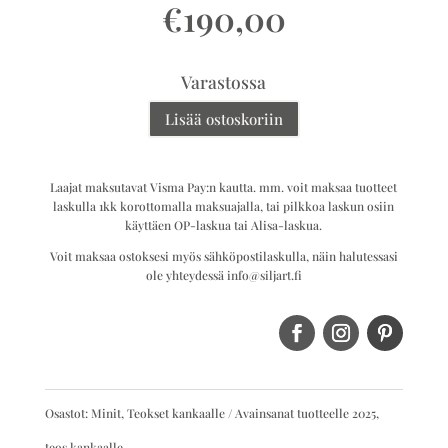
€
190,00
Varastossa
Lisää ostoskoriin
Laajat maksutavat Visma Pay:n kautta. mm. voit maksaa tuotteet
laskulla 1kk korottomalla maksuajalla, tai pilkkoa laskun osiin
käyttäen OP-laskua tai Alisa-laskua.
Voit maksaa ostoksesi myös sähköpostilaskulla, näin halutessasi
ole yhteydessä info@siljart.fi
Osastot:
Minit
,
Teokset kankaalle
Avainsanat tuotteelle
2025
,
teos kankaalle