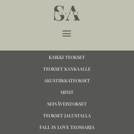
KAIKKI TEOKSET
TEOKSET KANKAALLE
AKUSTIIKKATEOKSET
MINIT
SEINÄVEISTOKSET
TEOKSET JALUSTALLA
FALL IN LOVE TEOSSARJA