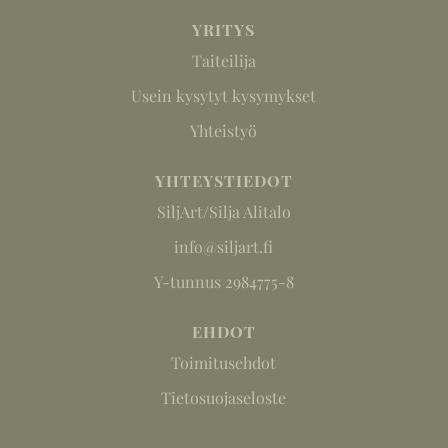
YRITYS
Taiteilija
Usein kysytyt kysymykset
Yhteistyö
YHTEYSTIEDOT
SiljArt/Silja Alitalo
info@siljart.fi
Y-tunnus 2984775-8
EHDOT
Toimitusehdot
Tietosuojaseloste