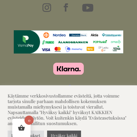
Käytämme verkkosivustollamme evästeitä, jotta voimme
tarjota sinulle parhaan mahdollisen kokemuksen
muistamalla mieltymyksesi ja toistuvat vierailut.
Napsauttamalla "Hyväksy kaikki" hyväksyt KAIKKIEN
evästeiden käytön. Voit kuitenkin käydä "Evästeasetuksissa"
0
antaaksesi hallitun suostumuksen.
©2026, Designed by SiljArt
Evästeasetukset
Hyväksy kaikki