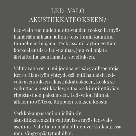
LED-VALO
AKUSTIIKKATEOKSEEN?
Led-valo tuo uuden ulottuvuuden teokselle myös
hämärään aikaan, jolloin teos toimii kauniina
tunnelman luojana. Teoksissani käytän erittäin
korkealaatuista led-nauhaa, jota voi ohjata
älylaitteilla asentamalla sovelluksen.
Valittavana on 16 miljoonaa eri sävyvaihtoehtoja.
Kerro tilaustyön yhteydessä, että haluaisit led-
valo asennuksen akustiikkateokseen, koska se
vaikuttaa akustiikkalevyn taakse kiinnitettävään
ripustustuen paksuuteen. Led-valon hinnat
alkaen 100€/teos. Riippuen teoksen koosta.
Verkkokaupassani on joihinkin
akustiikkateoksiin valittavissa myös led-valo
asennus. Valinta on mahdollinen verkkokaupassa
mm. sängynpäätytauluihin.