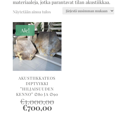
materiaaleja, jotka parantavat tilan akustiikkaa.
Näytetään ainoa tulos
Ale!
AKUSTIIKKATEOS
DIPTYYKKI
”HILJAISUUDEN
KENNO” ∅80 JA ∅90
Alkuperäinen
€
1.000,00
hinta
Nykyinen
€
700,00
oli:
hinta
€1.000,00.
on:
€700,00.