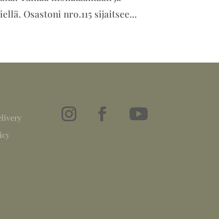
llä. Osastoni nro.115 sijaitsee...
livery
icy