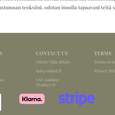
ustumaan teoksiini, odotan innolla tapaavani teitä sie
S
CONTACT US
TERMS
SiljArt/Silja Alitalo
Terms of de
info@siljart.fi
Privacy Pol
on
VAT-number
FI29847758