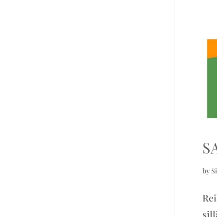
S
by
Si
Rei
sil