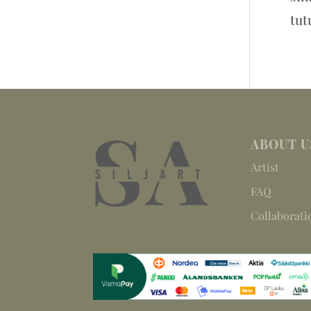
tut
ABOUT U
Artist
FAQ
Collaborati