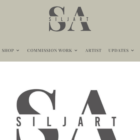
SHOP
COMMISSION WORK
ARTIST
UPDATES