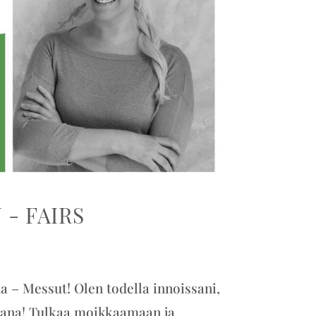
- FAIRS
a – Messut! Olen todella innoissani,
ajana! Tulkaa moikkaamaan ja