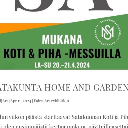
ATAKUNTA HOME AND GARDEN 
ljArt
|
Apr 11, 2024
|
Fairs
,
Art exhibition
lun viikon päästä starttaavat Satakunnan Koti ja Pih
lä olen ensimmäistä kertaa mukana näytteilleasett