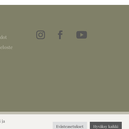
dot
eloste
 ja
Evästeasetukset
Hyväksy kaikki