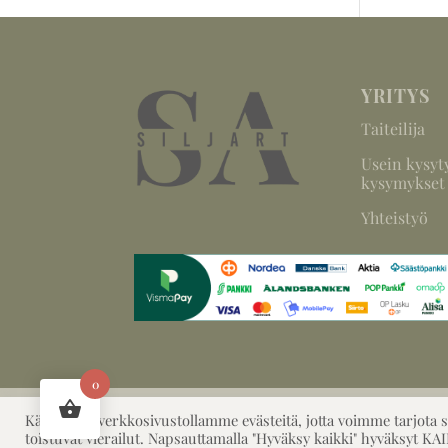
YRITYS
Taiteilija
Usein kysyt
kysymykset
Yhteistyö
0
Käytämme verkkosivustollamme evästeitä, jotta voimme tarjota
toistuvat vierailut. Napsauttamalla "Hyväksy kaikki" hyväksyt KA