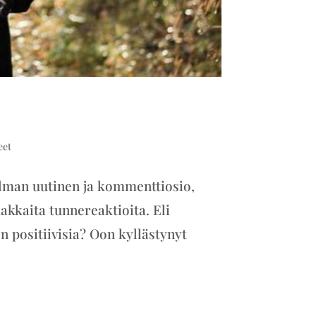
eet
jelman uutinen ja kommenttiosio,
makkaita tunnereaktioita. Eli
on positiivisia? Oon kyllästynyt