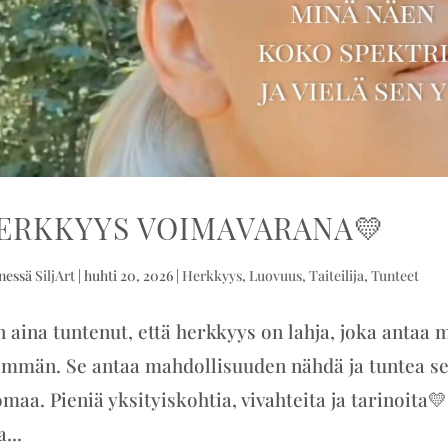
ERKKYYS VOIMAVARANA💛
nessä
SiljArt
|
huhti 20, 2026
|
Herkkyys
,
Luovuus
,
Taiteilija
,
Tunteet
 aina tuntenut, että herkkyys on lahja, joka antaa
mmän. Se antaa mahdollisuuden nähdä ja tuntea sell
maa. Pieniä yksityiskohtia, vivahteita ja tarinoita
...