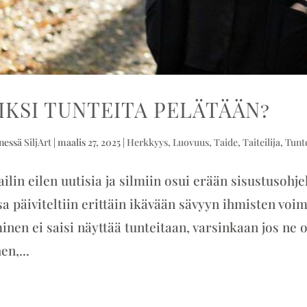
IKSI TUNTEITA PELÄTÄÄN?
nessä
SiljArt
|
maalis 27, 2025
|
Herkkyys
,
Luovuus
,
Taide
,
Taiteilija
,
Tunt
ailin eilen uutisia ja silmiin osui erään sisustusoh
sa päiviteltiin erittäin ikävään sävyyn ihmisten voi
inen ei saisi näyttää tunteitaan, varsinkaan jos ne 
en,...