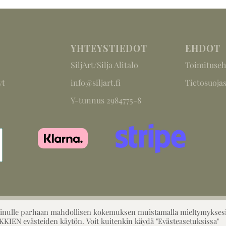
YHTEYSTIEDOT
EHDOT
SiljArt/Silja Alitalo
Toimituseh
yt
info@siljart.fi
Tietosuojas
Y-tunnus 2984775-8
 sinulle parhaan mahdollisen kokemuksen muistamalla mieltymyksesi
©2026, Designed by SiljArt
IKKIEN evästeiden käytön. Voit kuitenkin käydä "Evästeasetuksissa"