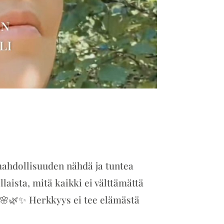
 mahdollisuuden nähdä ja tuntea
aista, mitä kaikki ei välttämättä
💛🌸🌿✨ Herkkyys ei tee elämästä