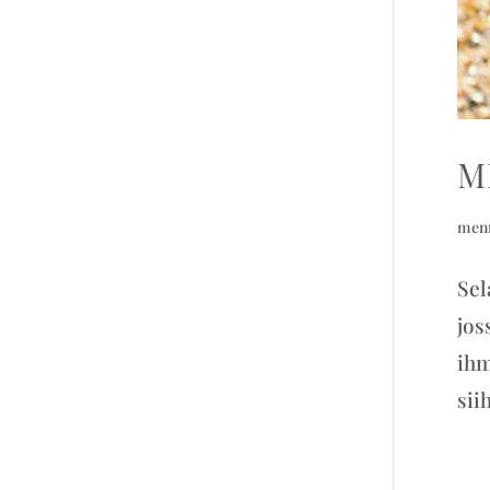
M
men
Sel
jos
ihm
siih