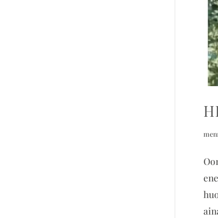
H
men
Oon
ene
huo
aina