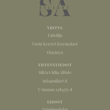
YRITYS
Taiteilija
Usein kysytyt kysymykset
Yhteistyö
YHTEYSTIEDOT
SiljArt/Silja Alitalo
info@siljart.fi
Y-tunnus 2984775-8
EHDOT
Toimitusehdot