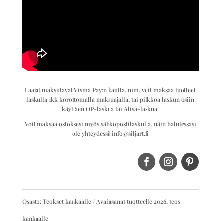
Laajat maksutavat Visma Pay:n kautta. mm. voit maksaa tuotteet
laskulla 1kk korottomalla maksuajalla, tai pilkkoa laskun osiin
käyttäen OP-laskua tai Alisa-laskua.
Voit maksaa ostoksesi myös sähköpostilaskulla, näin halutessasi
ole yhteydessä info@siljart.fi
Osasto:
Teokset kankaalle
Avainsanat tuotteelle
2026
,
teos
kankaalle