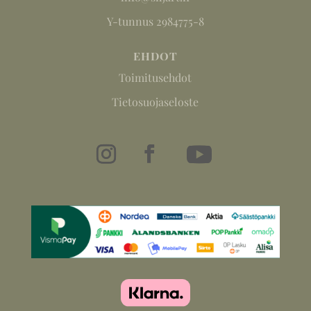
Y-tunnus 2984775-8
EHDOT
Toimitusehdot
Tietosuojaseloste