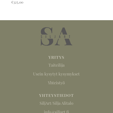
€
325,00
YRITYS
Taiteilija
Usein kysytyt kysymykset
Yhteistyö
YHTEYSTIEDOT
SiljArt/Silja Alitalo
info@siljart.fi