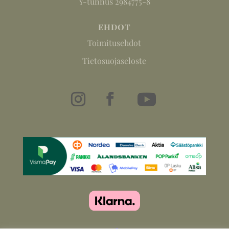
Y-tunnus 2984775-8
EHDOT
Toimitusehdot
Tietosuojaseloste