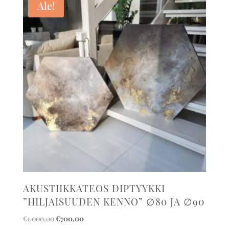
Ale!
AKUSTIIKKATEOS DIPTYYKKI
”HILJAISUUDEN KENNO” ∅80 JA ∅90
Alkuperäinen
Nykyinen
€
1.000,00
€
700,00