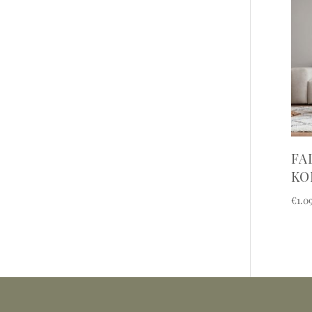
FA
KO
€
1.0